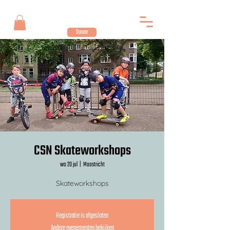
Doneer
CSN Skateworkshops
wo 20 jul
  |  
Maastricht
Skateworkshops
Registratie is afgesloten
Andere evenementen bekijken