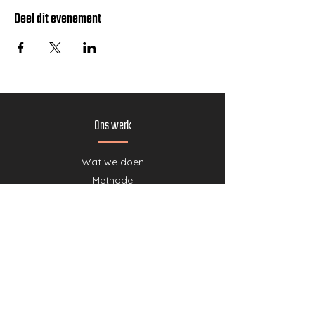
Deel dit evenement
Ons werk
Wat we doen
Methode
Projecten
Partners
Ons verhaal
Team
Shop
Doe mee