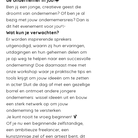
de ondernemer in jou!🌟
Ben jij een jonge, creatieve geest die 
droomt van ondernemen? Of ben je al 
bezig met jouw ondernemersreis? Dan is 
dit hét evenement voor jou!✨
Wat kun je verwachten?
Er worden inspirerende sprekers 
uitgenodigd, waarin zij hun ervaringen, 
uitdagingen en hun geheimen delen om 
je op weg te helpen naar een succesvolle 
onderneming! Doe daarnaast mee met 
onze workshop waar je praktische tips en 
tools krijgt om jouw ideeën om te zetten 
in actie! Sluit de dag af met een gezellige 
borrel en ontmoet andere jongere 
ondernemers: wissel ideeën uit en bouw 
een sterk netwerk op om jouw 
onderneming te versterken.
Je kunt nooit te vroeg beginnen! 🍹
Of je nu een beginnende zelfstandige, 
een ambitieuze freelancer, een 
kunstzinnige ziel of een artiest bent, dit 