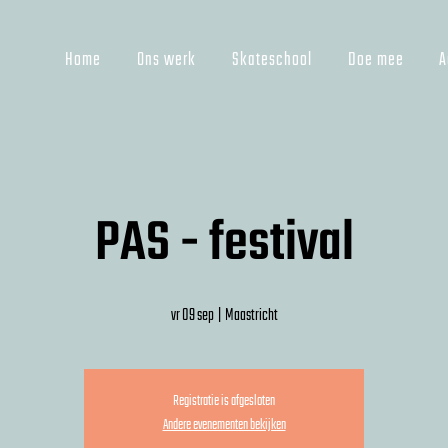
Home
Ons werk
Skateschool
Doe mee
A
PAS - festival
vr 09 sep
  |  
Maastricht
Registratie is afgesloten
Andere evenementen bekijken